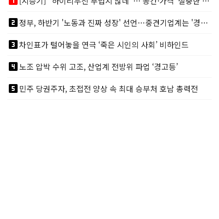
looks_one
[시승기] "하이리무진 부럽지 않네"…'공간·가격' 절충한 카니발 하이루프
looks_two
정부, 하반기 '노동과 진짜 성장' 선언…중견기업계는 '경영 불확실성' 우려
looks_3
차인표가 털어놓을 연극 ‘죽은 시인의 사회’ 비하인드
looks_4
노조 압박 수위 고조, 산업계 전방위 파업 ‘경고등’
looks_5
민주 당권주자, 초접전 양상 속 최대 승부처 호남 총력전