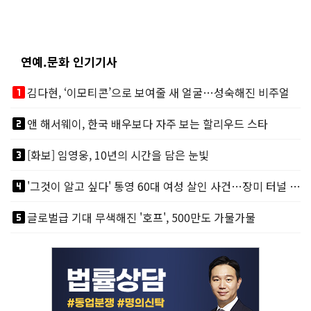
연예.문화 인기기사
looks_one
김다현, ‘이모티콘’으로 보여줄 새 얼굴…성숙해진 비주얼
looks_two
앤 해서웨이, 한국 배우보다 자주 보는 할리우드 스타
looks_3
[화보] 임영웅, 10년의 시간을 담은 눈빛
looks_4
'그것이 알고 싶다' 통영 60대 여성 살인 사건…장미 터널 아래 킬러, 누구냐 넌?
looks_5
글로벌급 기대 무색해진 '호프', 500만도 가물가물